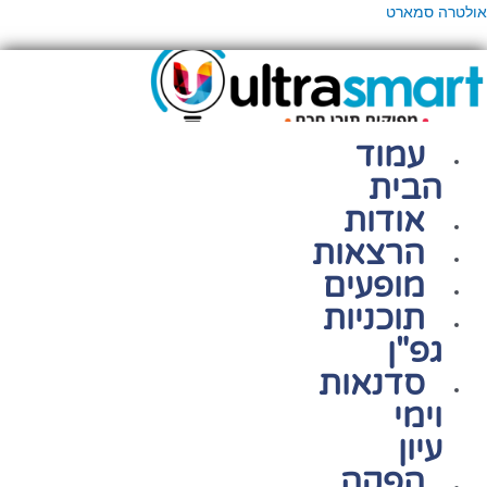
ילוג
פריט
אולטרה סמארט
תוכן
עמוד
הבית
אודות
הרצאות
מופעים
תוכניות
גפ"ן
סדנאות
וימי
עיון
הפקה