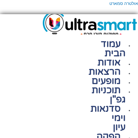
ילוג
פריט
אולטרה סמארט
תוכן
עמוד
הבית
אודות
הרצאות
מופעים
תוכניות
גפ"ן
סדנאות
וימי
עיון
הפקה