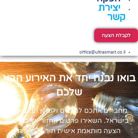
יצירת
קשר
לקבלת הצעה
office@ultrasmart.co.il
בואו נבנה יחד את האירוע הבא
שלכם
מחברים אתכם למרצים ולתוכן המובילים
בישראל. השאירו פרטים ונחזור אליכם עם
הצעה מותאמת אישית תוך 24 שעות