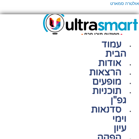
ילוג
פריט
אולטרה סמארט
תוכן
עמוד
הבית
אודות
הרצאות
מופעים
תוכניות
גפ"ן
סדנאות
וימי
עיון
הפקה