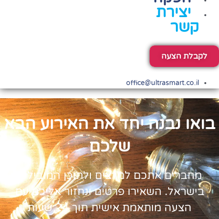
יצירת
קשר
לקבלת הצעה
office@ultrasmart.co.il
בואו נבנה יחד את האירוע הבא
שלכם
מחברים אתכם למרצים ולתוכן המובילים
בישראל. השאירו פרטים ונחזור אליכם עם
הצעה מותאמת אישית תוך 24 שעות