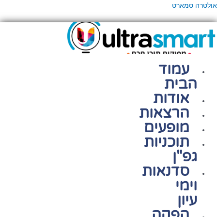
ילוג
פריט
אולטרה סמארט
תוכן
עמוד
הבית
אודות
הרצאות
מופעים
תוכניות
גפ"ן
סדנאות
וימי
עיון
הפקה