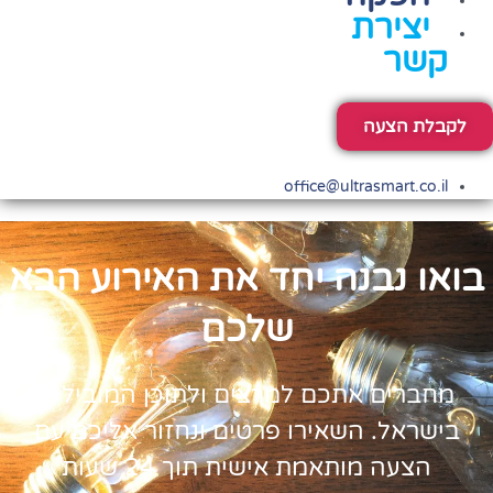
יצירת
קשר
לקבלת הצעה
office@ultrasmart.co.il
בואו נבנה יחד את האירוע הבא
שלכם
מחברים אתכם למרצים ולתוכן המובילים
בישראל. השאירו פרטים ונחזור אליכם עם
הצעה מותאמת אישית תוך 24 שעות