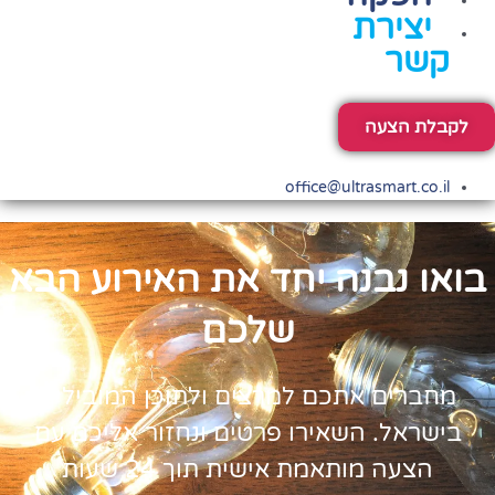
יצירת
קשר
לקבלת הצעה
office@ultrasmart.co.il
בואו נבנה יחד את האירוע הבא
שלכם
מחברים אתכם למרצים ולתוכן המובילים
בישראל. השאירו פרטים ונחזור אליכם עם
הצעה מותאמת אישית תוך 24 שעות