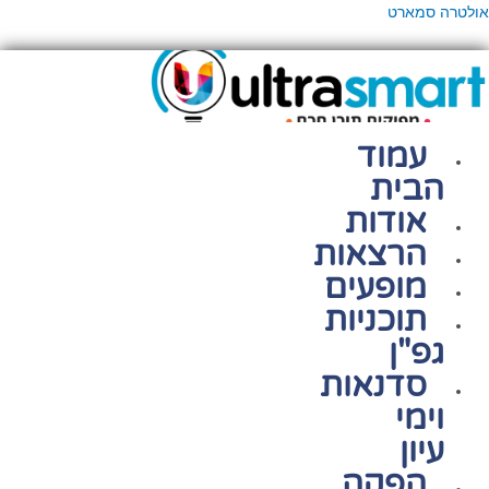
ילוג
פריט
אולטרה סמארט
תוכן
עמוד
הבית
אודות
הרצאות
מופעים
תוכניות
גפ"ן
סדנאות
וימי
עיון
הפקה