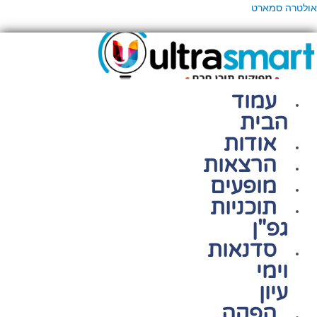
ילוג
פריט
אולטרה סמארט
תוכן
עמוד
הבית
אודות
הרצאות
מופעים
תוכניות
גפ"ן
סדנאות
וימי
עיון
הפקה